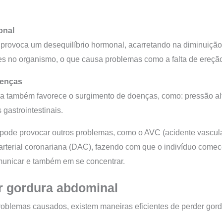
onal
 provoca um desequilíbrio hormonal, acarretando na diminuição
tes no organismo, o que causa problemas como a falta de ereç
oenças
 também favorece o surgimento de doenças, como: pressão alta
 gastrointestinais.
pode provocar outros problemas, como o AVC (acidente vascula
arterial coronariana (DAC), fazendo com que o indivíduo comece
omunicar e também em se concentrar.
r gordura abdominal
roblemas causados, existem maneiras eficientes de perder gor