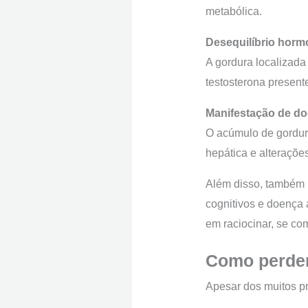
metabólica.
Desequilíbrio horm
A gordura localizada
testosterona presen
Manifestação de d
O acúmulo de gordura
hepática e alterações
Além disso, também 
cognitivos e doença 
em raciocinar, se c
Como perde
Apesar dos muitos p