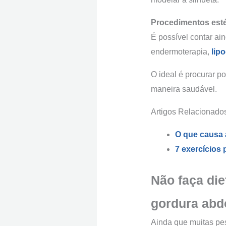
Procedimentos esté
É possível contar ain
endermoterapia,
lip
O ideal é procurar po
maneira saudável.
Artigos Relacionado
O que causa 
7 exercícios 
Não faça di
gordura abd
Ainda que muitas pe