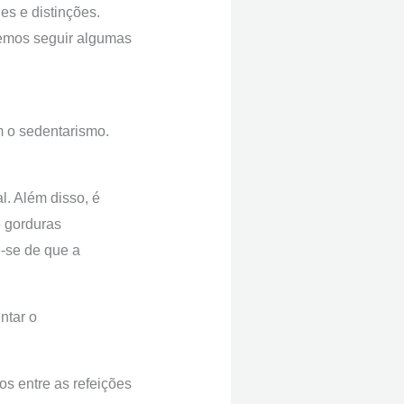
es e distinções.
emos seguir algumas
im o sedentarismo.
l. Além disso, é
e gorduras
e-se de que a
ntar o
os entre as refeições