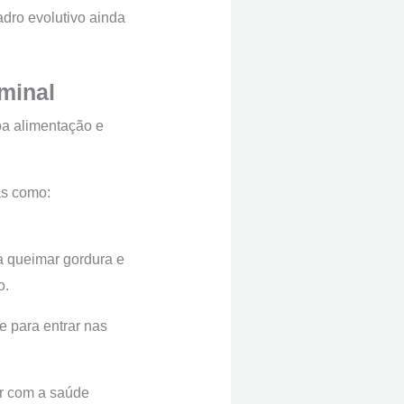
dro evolutivo ainda
minal
a alimentação e
as como:
a queimar gordura e
o.
e para entrar nas
ir com a saúde