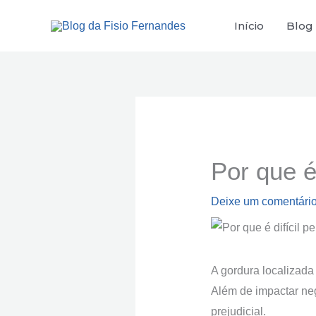
Ir
Início
Blog
para
o
conteúdo
Por que é
Deixe um comentári
A gordura localizad
Além de impactar ne
prejudicial.