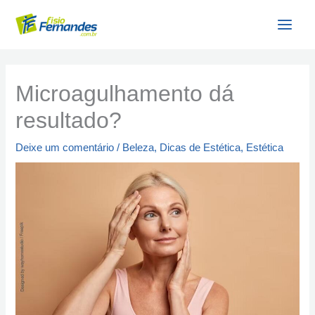
Ir
para
o
conteúdo
Microagulhamento dá
resultado?
Deixe um comentário
/
Beleza
,
Dicas de Estética
,
Estética