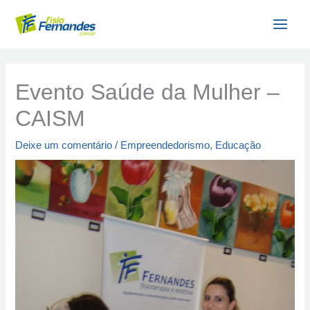
Ir
para
o
conteúdo
Evento Saúde da Mulher –
CAISM
Deixe um comentário
/
Empreendedorismo
,
Educação