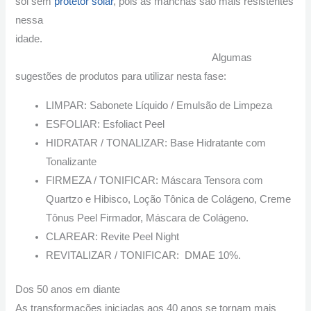
sol sem
protetor solar
, pois as manchas são mais resistentes
nessa
idade.
Algumas
sugestões de produtos para utilizar nesta fase:
LIMPAR: Sabonete Líquido / Emulsão de Limpeza
ESFOLIAR: Esfoliact Peel
HIDRATAR / TONALIZAR: Base Hidratante com
Tonalizante
FIRMEZA / TONIFICAR: Máscara Tensora com
Quartzo e Hibisco, Loção Tônica de Colágeno, Creme
Tônus Peel Firmador, Máscara de Colágeno.
CLAREAR: Revite Peel Night
REVITALIZAR / TONIFICAR: DMAE 10%.
Dos 50 anos em diante
As transformações iniciadas aos 40 anos se tornam mais