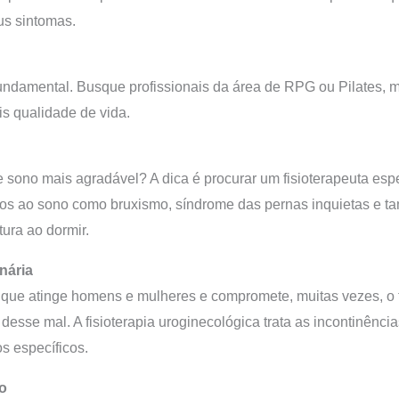
us sintomas.
ndamental. Busque profissionais da área de RPG ou Pilates, m
is qualidade de vida.
e sono mais agradável? A dica é procurar um fisioterapeuta esp
ados ao sono como bruxismo, síndrome das pernas inquietas e 
tura ao dormir.
inária
que atinge homens e mulheres e compromete, muitas vezes, o t
desse mal. A fisioterapia uroginecológica trata as incontinênci
s específicos.
o