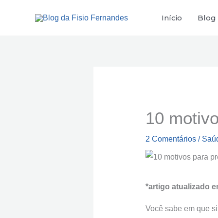
Ir
Início
Blog
para
o
conteúdo
10 motivo
2 Comentários
/
Saú
*artigo atualizado 
Você sabe em que sit