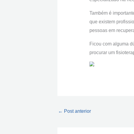
Também é importante 
que existem profissi
pessoas em recupera
Ficou com alguma dú
procurar um fisioter
←
Post anterior