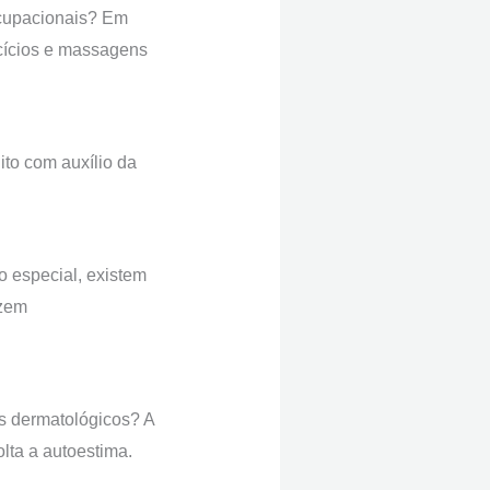
ocupacionais? Em
rcícios e massagens
to com auxílio da
 especial, existem
azem
s dermatológicos? A
lta a autoestima.