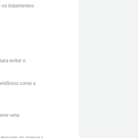
e os tratamentos
ara evitar o
hormônios como o
omove uma
cedimento da limpeza