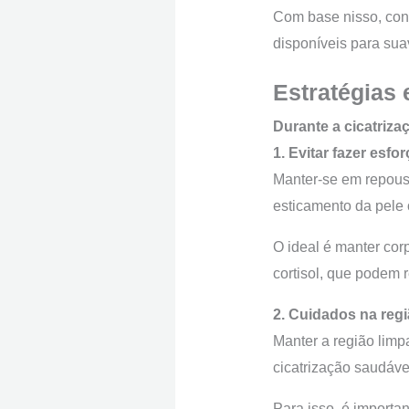
Com base nisso, confi
disponíveis para suav
Estratégias 
Durante a cicatriza
1. Evitar fazer esfo
Manter-se em repouso
esticamento da pele o
O ideal é manter cor
cortisol, que podem 
2. Cuidados na reg
Manter a região limp
cicatrização saudáve
Para isso, é importa