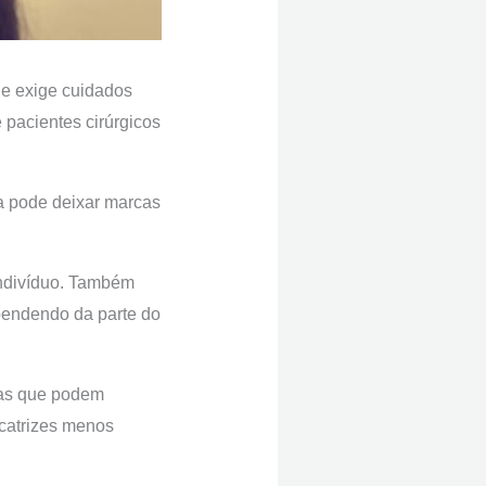
ue exige cuidados
pacientes cirúrgicos
la pode deixar marcas
indivíduo. Também
pendendo da parte do
das que podem
icatrizes menos