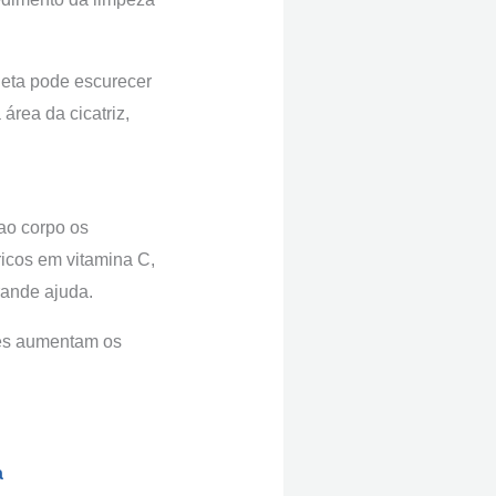
oleta pode escurecer
 área da cicatriz,
ao corpo os
ricos em vitamina C,
rande ajuda.
les aumentam os
a