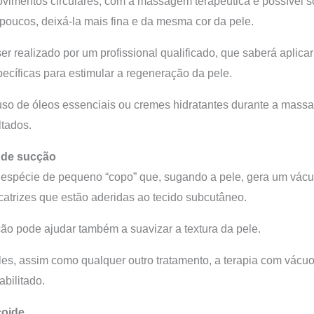
vimentos circulares, com a massagem terapêutica é possível so
 poucos, deixá-la mais fina e da mesma cor da pele.
r realizado por um profissional qualificado, que saberá aplic
specíficas para estimular a regeneração da pele.
uso de óleos essenciais ou cremes hidratantes durante a mas
ltados.
a de sucção
a espécie de pequeno “copo” que, sugando a pele, gera um vác
atrizes que estão aderidas ao tecido subcutâneo.
ão pode ajudar também a suavizar a textura da pele.
s, assim como qualquer outro tratamento, a terapia com vácuo
abilitado.
coide