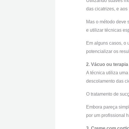
Utilizando suaves mo
das cicatrizes, e aos
Mas o método deve se
e utilizar técnicas e
Em alguns casos, o 
potencializar os resu
2. Vácuo ou terapi
A técnica utiliza um
descolamento das cic
O tratamento de sucç
Embora pareça simple
por um profissional h
3. Creme com corti