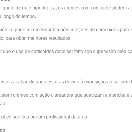
m queloide ou é hipertrófica, os cremes com corticoide podem aj
 longo do tempo.
médico pode recomendar também injeções de corticoides para 
iz, para obter melhores resultados.
ar que o uso de corticoides deve ser feito sob supervisão médic
trizes acabam ficando escuras devido à exposição ao sol sem fil
xistem cremes com ação clareadora que suavizam a mancha e a
ião.
deve ser feita por um profissional da área.
ico