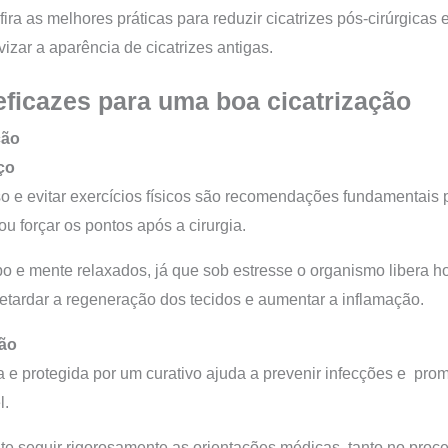
ra as melhores práticas para reduzir cicatrizes pós-cirúrgicas 
izar a aparência de cicatrizes antigas.
eficazes para uma boa cicatrização
ção
rço
 e evitar exercícios físicos são recomendações fundamentais p
u forçar os pontos após a cirurgia.
po e mente relaxados, já que sob estresse o organismo libera 
retardar a regeneração dos tecidos e aumentar a inflamação.
ião
a e protegida por um curativo ajuda a prevenir infecções e pr
l.
nte seguir rigorosamente as orientações médicas, tanto no pro