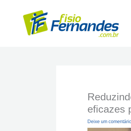
Ir
para
o
conteúdo
Reduzindo
eficazes 
Deixe um comentári