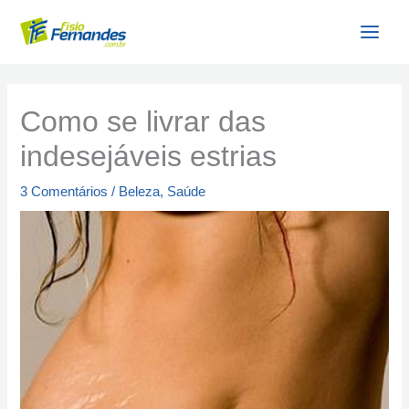
Ir
para
o
conteúdo
Como se livrar das
indesejáveis estrias
3 Comentários
/
Beleza
,
Saúde