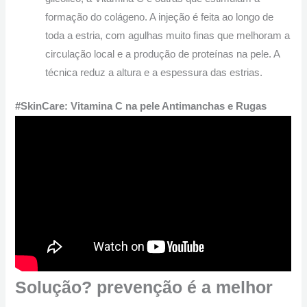
formação do colágeno. A injeção é feita ao longo de
toda a estria, com agulhas muito finas que melhoram a
circulação local e a produção de proteínas na pele. A
técnica reduz a altura e a espessura das estrias.
#SkinCare: Vitamina C na pele Antimanchas e Rugas
Solução? prevenção é a melhor