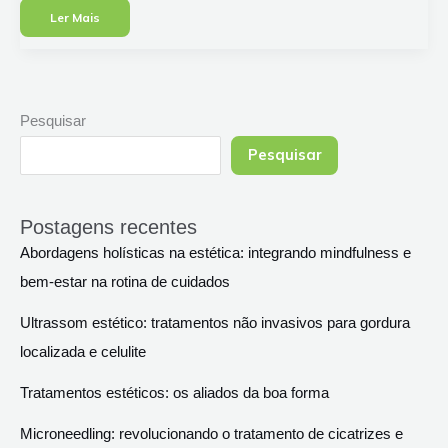
Guia
Ler Mais
De
Aparelhos
De
Estética
Com
Melhor
Custo/Benefício
Na
Black
Pesquisar
Friday
Pesquisar
Postagens recentes
Abordagens holísticas na estética: integrando mindfulness e
bem-estar na rotina de cuidados
Ultrassom estético: tratamentos não invasivos para gordura
localizada e celulite
Tratamentos estéticos: os aliados da boa forma
Microneedling: revolucionando o tratamento de cicatrizes e