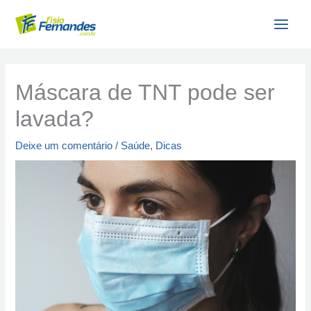
Ir
para
o
conteúdo
Máscara de TNT pode ser
lavada?
Deixe um comentário
/
Saúde
,
Dicas